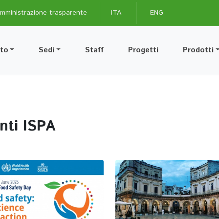
mministrazione trasparente
ITA
ENG
uto
Sedi
Staff
Progetti
Prodotti
enti ISPA