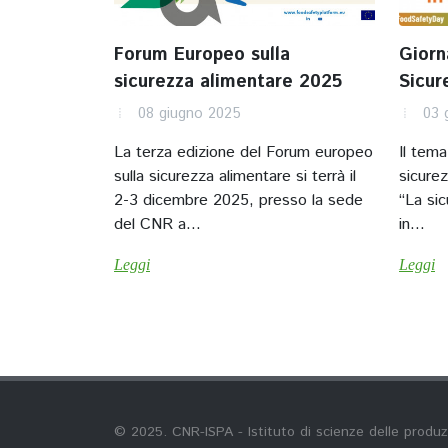
Forum Europeo sulla
Giorn
sicurezza alimentare 2025
Sicur
08 giugno 2025
03 
La terza edizione del Forum europeo
Il tema
sulla sicurezza alimentare si terrà il
sicurez
2-3 dicembre 2025, presso la sede
“La sic
del CNR a...
in...
Leggi
Leggi
© 2025. CNR-ISPA - Istituto di scienze delle produz