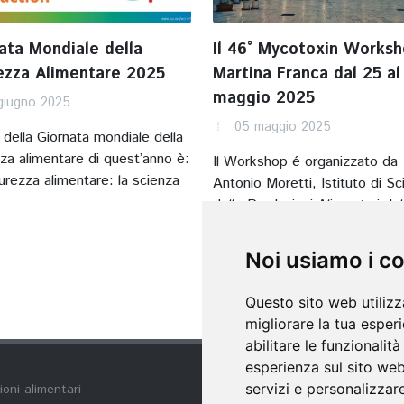
ata Mondiale della
Il 46° Mycotoxin Worksh
ezza Alimentare 2025
Martina Franca dal 25 al
maggio 2025
giugno 2025
05 maggio 2025
 della Giornata mondiale della
za alimentare di quest’anno è:
Il Workshop é organizzato da
urezza alimentare: la scienza
Antonio Moretti, Istituto di S
delle Produzioni Alimentari del
Centro Nazionale...
Noi usiamo i c
Leggi
Questo sito web utilizz
migliorare la tua esper
abilitare le funzionalit
esperienza sul sito we
servizi e personalizzare
ioni alimentari