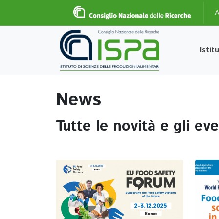
A
Istit
News
Tutte le novità e gli ev