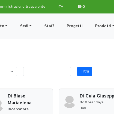
mministrazione trasparente
ITA
ENG
uto
Sedi
Staff
Progetti
Prodotti
Filtra
Di Biase
Di Cuia Giusep
Mariaelena
Dottorando/a
Bari
Ricercatore