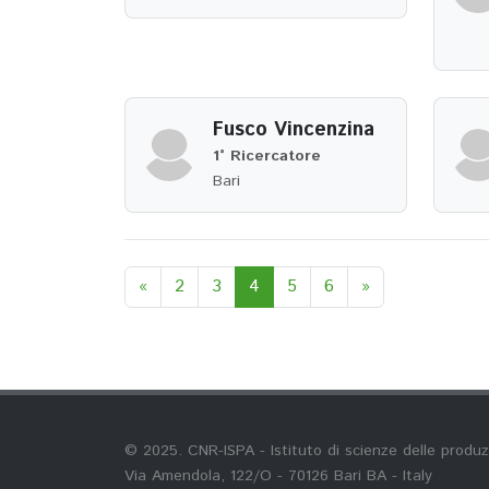
Fusco Vincenzina
1° Ricercatore
Bari
«
2
3
4
5
6
»
© 2025. CNR-ISPA - Istituto di scienze delle produz
Via Amendola, 122/O - 70126 Bari BA - Italy