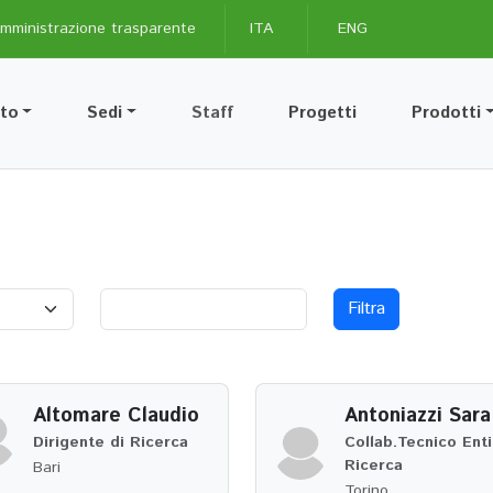
mministrazione trasparente
ITA
ENG
uto
Sedi
Staff
Progetti
Prodotti
Filtra
Altomare Claudio
Antoniazzi Sara
Dirigente di Ricerca
Collab.Tecnico Enti
Ricerca
Bari
Torino