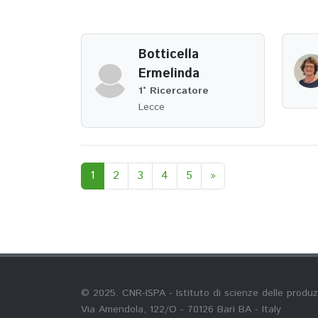
Botticella
Ermelinda
1° Ricercatore
Lecce
1
2
3
4
5
»
© 2025. CNR-ISPA - Istituto di scienze delle produz
Via Amendola, 122/O - 70126 Bari BA - Italy